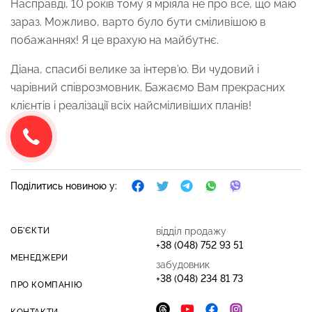
Нaсправді, 10 років тому я мріяла не про все, що маю
зараз. Можливо, варто було бути сміливішою в
побажаннях! Я це врахую на майбутнє.
Діана, спасибі велике за інтерв’ю. Ви чудовий і
чарівний співрозмовник. Бажаємо Вам прекрасних
клієнтів і реалізації всіх найсміливіших планів!
Поділитись новиною у:
ОБ’ЄКТИ
відділ продажу
+38 (048) 752 93 51
МЕНЕДЖЕРИ
забудовник
+38 (048) 234 81 73
ПРО КОМПАНІЮ