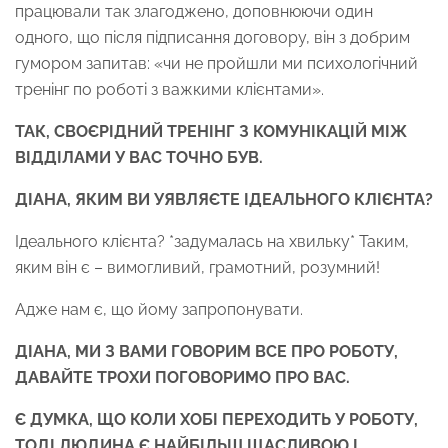
працювали так злагоджено, доповнюючи один
одного, що після підписання договору, він з добрим
гумором запитав: «чи не пройшли ми психологічний
тренінг по роботі з важкими клієнтами».
ТАК, СВОЄРІДНИЙ ТРЕНІНГ З КОМУНІКАЦІЙ МІЖ
ВІДДІЛАМИ У ВАС ТОЧНО БУВ.
ДІАНА, ЯКИМ ВИ УЯВЛЯЄТЕ ІДЕАЛЬНОГО КЛІЄНТА?
Ідеального клієнта? *задумалась на хвильку* Таким,
яким він є – вимогливий, грамотний, розумний!
Адже нам є, що йому запропонувати.
ДІАНА, МИ З ВАМИ ГОВОРИМ ВСЕ ПРО РОБОТУ,
ДАВАЙТЕ ТРОХИ ПОГОВОРИМО ПРО ВАС.
Є ДУМКА, ЩО КОЛИ ХОБІ ПЕРЕХОДИТЬ У РОБОТУ,
ТОДІ ЛЮДИНА Є НАЙБІЛЬШ ЩАСЛИВОЮ І