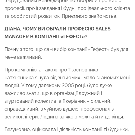
З ерудованим менеджером поговорили про вибір
професії, про її завдання і будні, про ідеального клієнта
та особистий розвиток. Приємного знайомства.
ДІАНА, ЧОМУ ВИ ОБРАЛИ ПРОФЕСІЮ SALES
MANAGER В КОМПАНІЇ «ГЕФЕСТ»?
Почну з того, що сам вибір компанії «Гефест» був для
мене важливий.
Про компанію, а також про її засновника і
натхненника я чула від знайомих і мало знайомих мені
людей. У тому далекому 2005 році, було дуже
важливо знати, що в організації дружний і
згуртований колектив, а її керівник – сильний,
справедливий, з чуйною душею, професіонал з
великої літери. Людина за якою можна йти до кінця.
Безумовно, оцінювала і діяльність компанії: ті будинки,