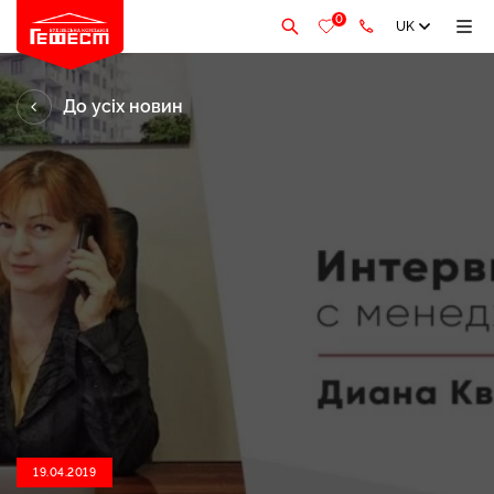
0
UK
До усіх новин
19.04.2019