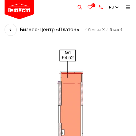
0
RU
Бизнес-Центр «Платон»
/
Секция IX
/
Этаж 4