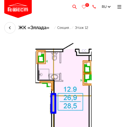
0
RU
ЖК «Эллада»
/
Секция .
/
Этаж 12