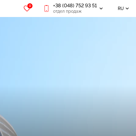
+38 (048) 752 93 51
0
RU
отдел продаж