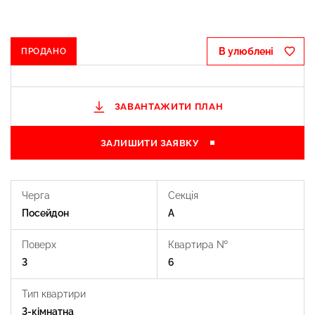
В улюблені
ПРОДАНО
ЗАВАНТАЖИТИ ПЛАН
ЗАЛИШИТИ ЗАЯВКУ
Черга
Секція
Посейдон
А
$ 300 
Поверх
Квартира №
3
6
Тип квартири
3-кімнатна