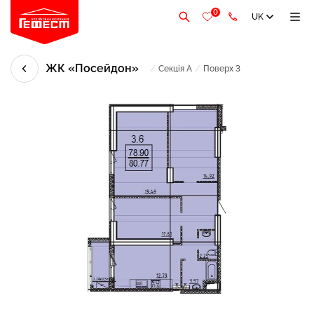
0
UK
ЖК «Посейдон»
/
Секція А
/
Поверх 3