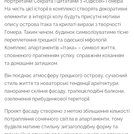
портретами Сократа і цитатами з «Одіссеї» Гомера.
На честь цієї історії в комплексі створять декоративні
елементи: в інтер’єрі холу будуть присутні мотиви
опису острова Ітака та крилаті вирази з творчості
Гомера. Таким чином, будинок символізуватиме тісне
переплетення грецької та одеської міфологій.
Комплекс апартаментів «Ітака» – символ життя,
сповненого прагненням успіху, справжнім коханням
та домашнім затишком.
Він поєднає атмосферу грецького острову, сучасний
стиль життя та новаторські тенденції архітектури:
панорамне скління фасаду, трапецієподібні балкони,
озеленення прибудинкової території.
Проект фасаду створено з метою збільшення кількості
потрапляння сонячного світла в апартаменти, тому
будівля матиме стильну зигзагоподібну форму та