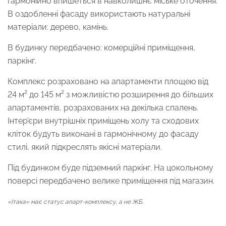
гармонійно впишеться в навколишнє міське оточення.
В оздобленні фасаду використають натуральні
матеріали: дерево, камінь.
В будинку передбачено: комерційні приміщення,
паркінг.
Комплекс розраховано на апартаменти площею від
24 м² до 145 м² з можливістю розширення до більших
апартаментів, розрахованих на декілька спалень.
Інтер’єри внутрішніх приміщень холу та сходових
кліток будуть виконані в гармонічному до фасаду
стилі, який підкреслять якісні матеріали.
Під будинком буде підземний паркінг. На цокольному
поверсі передбачено велике приміщення під магазин.
«Ітака» має статус апарт-комплексу, а не ЖБ.