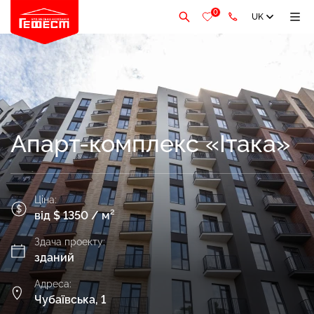
0
UK
Апарт-комплекс «Ітака»
Ціна:
від $ 1350 / м²
Здача проекту:
зданий
Адреса:
Чубаївська, 1