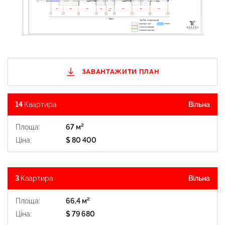
ЗАВАНТАЖИТИ ПЛАН
14
Квартира
Вільна
Площа:
67 м²
Ціна:
$ 80 400
$ 300 
3
Квартира
Вільна
Площа:
66,4 м²
Ціна:
$ 79 680