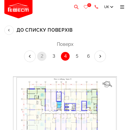
0
UK
ДО СПИСКУ ПОВЕРХІВ
Поверх
2
3
4
5
6