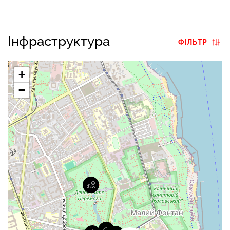
🔸️ уникнути необхідність щодо отримання дозвільних
документів на перепланування.
⠀
Інфраструктура
ФІЛЬТР
+
−