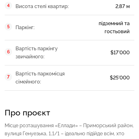
Висота стелі квартир:
2,87 м
підземний та
Паркінг:
гостьовий
Вартість паркінгу
$17'000
звичайного:
Вартість паркомісця
$25'000
сімейного:
Про проєкт
Місце розташування «Еллади» – Приморський район,
вулиця Генуезька, 1,1/1 – ідеально підійде всім, хто