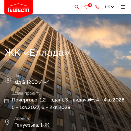
0
UK
ЖК «Еллада»
Ціна:
від $ 1200 / м²
Здача проекту:
Почергово: 1,2 – здані, 3 – видача🔑, 4 – 4кв.2028,
5 – 1кв.2027, 6 – 2кв.2029
Адреса:
Генуезька, 1-Ж